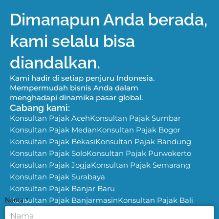
Dimanapun Anda berada,
kami selalu bisa
diandalkan.
Kami hadir di setiap penjuru Indonesia.
Mempermudah bisnis Anda dalam
menghadapi dinamika pasar global.
Cabang kami:
Konsultan Pajak Aceh
Konsultan Pajak Sumbar
Konsultan Pajak Medan
Konsultan Pajak Bogor
Konsultan Pajak Bekasi
Konsultan Pajak Bandung
Konsultan Pajak Solo
Konsultan Pajak Purwokerto
Konsultan Pajak Jogja
Konsultan Pajak Semarang
Konsultan Pajak Surabaya
Konsultan Pajak Banjar Baru
Nama
Konsultan Pajak Banjarmasin
*
Konsultan Pajak Bali