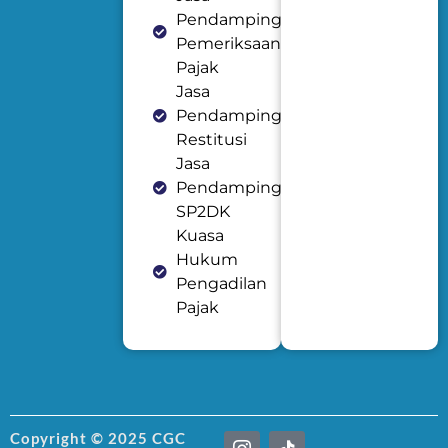
Pendampingan
Pemeriksaan
Pajak
Jasa
Pendampingan
Restitusi
Jasa
Pendampingan
SP2DK
Kuasa
Hukum
Pengadilan
Pajak
I
T
Copyright © 2025 CGC