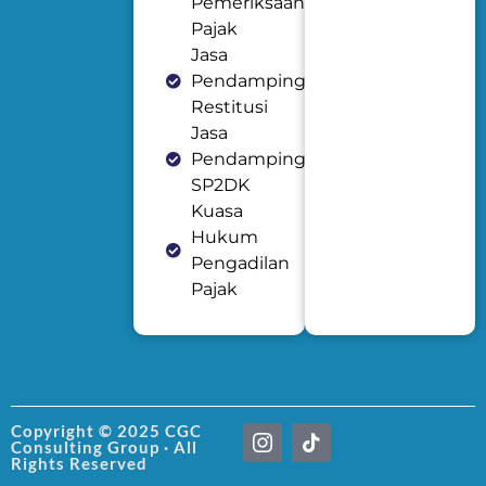
Pemeriksaan
Pajak
Jasa
Pendampingan
Restitusi
Jasa
Pendampingan
SP2DK
Kuasa
Hukum
Pengadilan
Pajak
I
T
Copyright © 2025 CGC
Consulting Group · All
c
i
Rights Reserved
o
k