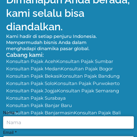
kami selalu bisa
diandalkan.
Kami hadir di setiap penjuru Indonesia.
Mempermudah bisnis Anda dalam
menghadapi dinamika pasar global.
Cabang kami:
Konsultan Pajak Aceh
Konsultan Pajak Sumbar
Konsultan Pajak Medan
Konsultan Pajak Bogor
Konsultan Pajak Bekasi
Konsultan Pajak Bandung
Konsultan Pajak Solo
Konsultan Pajak Purwokerto
Konsultan Pajak Jogja
Konsultan Pajak Semarang
Konsultan Pajak Surabaya
Konsultan Pajak Banjar Baru
Nama
Konsultan Pajak Banjarmasin
*
Konsultan Pajak Bali
Email
*