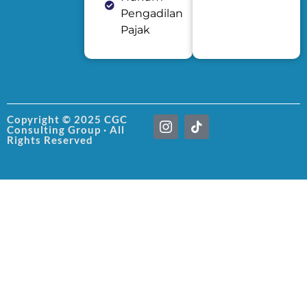
Pengadilan
Pajak
I
T
Copyright © 2025 CGC
Consulting Group · All
c
i
Rights Reserved
o
k
n
t
-
o
i
k
n
s
t
a
g
r
a
m
-
1