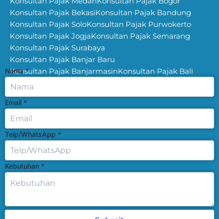
Konsultan Pajak Medan
Konsultan Pajak Bogor
Konsultan Pajak Bekasi
Konsultan Pajak Bandung
Konsultan Pajak Solo
Konsultan Pajak Purwokerto
Konsultan Pajak Jogja
Konsultan Pajak Semarang
Konsultan Pajak Surabaya
Konsultan Pajak Banjar Baru
Nama
Konsultan Pajak Banjarmasin
*
Konsultan Pajak Bali
Email
*
Telp/WhatsApp
*
Kebutuhan
*