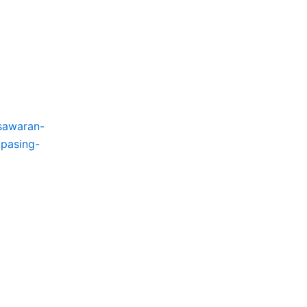
esawaran-
pasing-