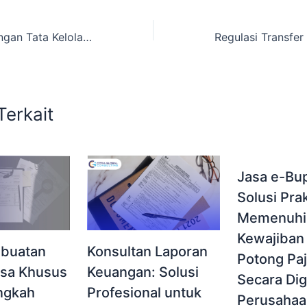
Fraud Dan Tantangan Tata Kelola Di Sektor Keuangan Dan Fiskal Indonesia
Terkait
Jasa e-Bup
Solusi Prak
Memenuhi
Kewajiban 
buatan
Konsultan Laporan
Potong Pa
asa Khusus
Keuangan: Solusi
Secara Digi
angkah
Profesional untuk
Perusahaa