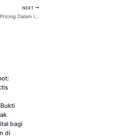
NEXT
Regulasi Transfer Pricing Dalam Industri Logistik Menjaga Keseimbangan Antara Kepatuhan Dan Efisiensi Bisnis
ot:
tis
Bukti
jak
tal bagi
n di