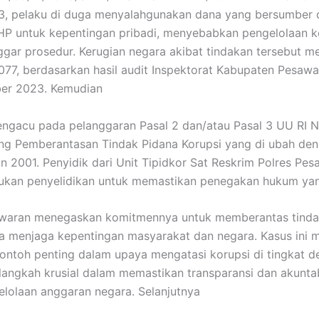
3, pelaku di duga menyalahgunakan dana yang bersumber d
HP untuk kepentingan pribadi, menyebabkan pengelolaan 
gar prosedur. Kerugian negara akibat tindakan tersebut m
77, berdasarkan hasil audit Inspektorat Kabupaten Pesaw
er 2023. Kemudian
engacu pada pelanggaran Pasal 2 dan/atau Pasal 3 UU RI N
ng Pemberantasan Tindak Pidana Korupsi yang di ubah de
n 2001. Penyidik dari Unit Tipidkor Sat Reskrim Polres Pe
ukan penyelidikan untuk memastikan penegakan hukum yang
awaran menegaskan komitmennya untuk memberantas tinda
a menjaga kepentingan masyarakat dan negara. Kasus ini m
contoh penting dalam upaya mengatasi korupsi di tingkat d
angkah krusial dalam memastikan transparansi dan akuntab
lolaan anggaran negara. Selanjutnya