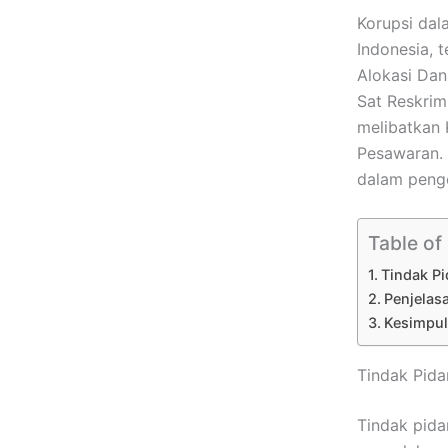
Korupsi dal
Indonesia, 
Alokasi Dan
Sat Reskrim
melibatkan
Pesawaran. 
dalam penge
Table of
Tindak P
Penjelas
Kesimpu
Tindak Pida
Tindak pida