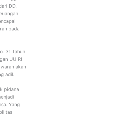
ari DD,
keuangan
encapai
aran pada
o. 31 Tahun
ngan UU RI
sawaran akan
 adil.
k pidana
enjadi
esa. Yang
ilitas