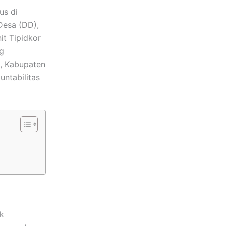
us di
Desa (DD),
it Tipidkor
g
, Kabupaten
ntabilitas
k