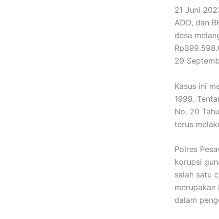
21 Juni 202
ADD, dan B
desa melang
Rp399.598.0
29 Septemb
Kasus ini m
1999. Tenta
No. 20 Tahu
terus melak
Polres Pes
korupsi gun
salah satu 
merupakan l
dalam penge