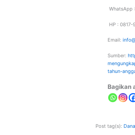
WhatsApp :
HP : 0817-
Email:
info@
Sumber:
htt
mengungkap
tahun-angg
Bagikan a
Post tag(s):
Dana