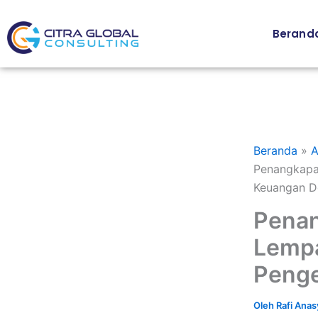
Lewati
ke
Berand
konten
Beranda
A
Penangkapa
Keuangan D
Penan
Lempa
Penge
Oleh
Rafi Ana