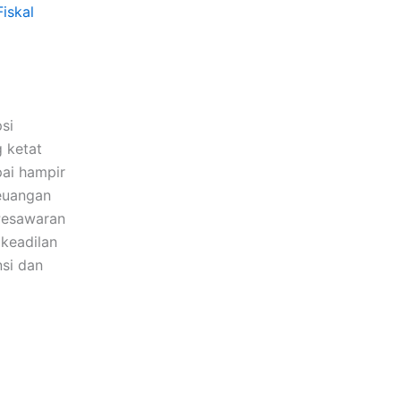
iskal
si
 ketat
ai hampir
keuangan
 Pesawaran
keadilan
si dan