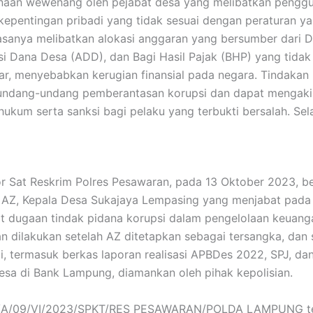
naan wewenang oleh pejabat desa yang melibatkan pengg
kepentingan pribadi yang tidak sesuai dengan peraturan ya
iasanya melibatkan alokasi anggaran yang bersumber dari 
si Dana Desa (ADD), dan Bagi Hasil Pajak (BHP) yang tidak 
r, menyebabkan kerugian finansial pada negara. Tindakan 
undang-undang pemberantasan korupsi dan dapat mengaki
ukum serta sanksi bagi pelaku yang terbukti bersalah. Sel
or Sat Reskrim Polres Pesawaran, pada 13 Oktober 2023, be
AZ, Kepala Desa Sukajaya Lempasing yang menjabat pada
it dugaan tindak pidana korupsi dalam pengelolaan keuang
 dilakukan setelah AZ ditetapkan sebagai tersangka, dan 
i, termasuk berkas laporan realisasi APBDes 2022, SPJ, da
esa di Bank Lampung, diamankan oleh pihak kepolisian.
/A/09/VI/2023/SPKT/RES PESAWARAN/POLDA LAMPUNG te