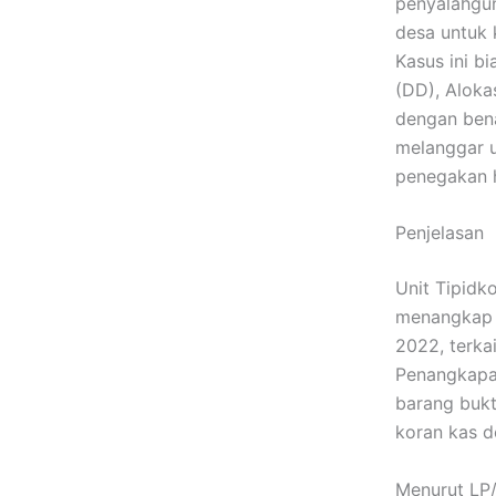
penyalahgu
desa untuk 
Kasus ini b
(DD), Aloka
dengan bena
melanggar 
penegakan h
Penjelasan
Unit Tipidk
menangkap 
2022, terka
Penangkapan
barang bukt
koran kas d
Menurut LP