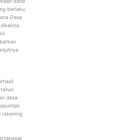
unaan dana
ng berlaku.
Dana Desa
dikelola
ini
batkan
anjutnya
rhasil
 tahun
an desa.
sejumlah
n rekening
rtanggal