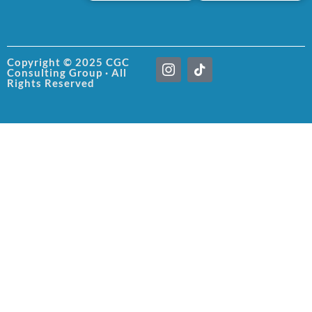
I
T
Copyright © 2025 CGC
Consulting Group · All
c
i
Rights Reserved
o
k
n
t
-
o
i
k
n
s
t
a
g
r
a
m
-
1