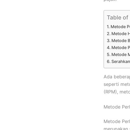
Table of
Metode P
Metode H
Metode B
Metode P
Metode M
Serahkan
Ada beberap
seperti met
(RPM), meto
Metode Per
Metode Per
merupakan s