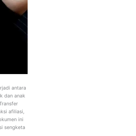
rjadi antara
uk dan anak
Transfer
i afiliasi,
okumen ini
si sengketa