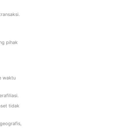
ransaksi.
g
ng pihak
e waktu
afiliasi.
set tidak
eografis,