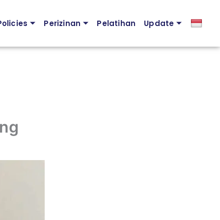
olicies
Perizinan
Pelatihan
Update
ing