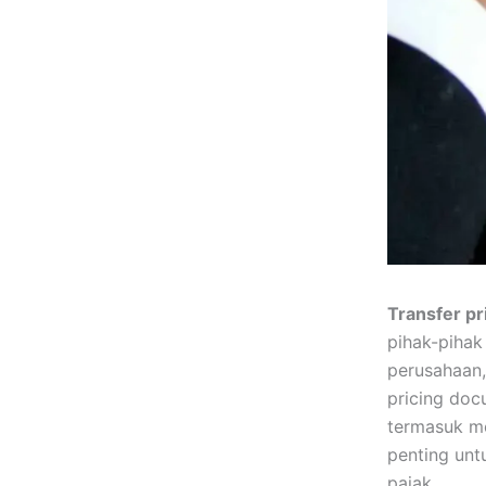
Transfer pr
pihak-pihak
perusahaan,
pricing doc
termasuk me
penting unt
pajak.