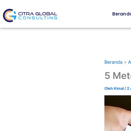
Lewati
ke
Berand
konten
Beranda
A
5 Met
Oleh
Kimal
/
2 