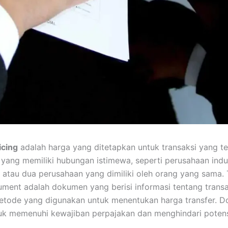
icing
adalah harga yang ditetapkan untuk transaksi yang te
 yang memiliki hubungan istimewa, seperti perusahaan ind
 atau dua perusahaan yang dimiliki oleh orang yang sama. 
ument adalah dokumen yang berisi informasi tentang transaks
tode yang digunakan untuk menentukan harga transfer. D
uk memenuhi kewajiban perpajakan dan menghindari poten