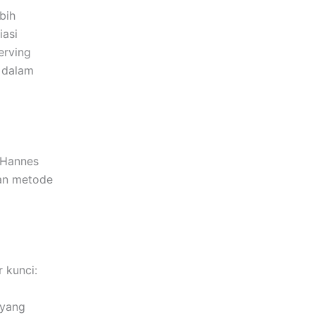
bih
iasi
erving
i dalam
 Hannes
an metode
 kunci:
 yang