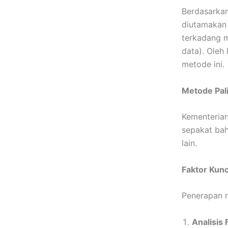
Berdasarkan
diutamakan 
terkadang m
data). Oleh 
metode ini.
Metode Pali
Kementerian
sepakat ba
lain.
Faktor Kunc
Penerapan 
Analisis 