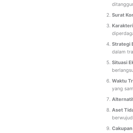
ditanggu
Surat Ko
Karakter
diperdaga
Strategi 
dalam tra
Situasi 
berlangs
Waktu Tr
yang sam
Alternatif
Aset Tid
berwujud
Cakupan 