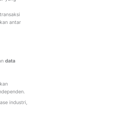
transaksi
kan antar
an
data
ukan
independen.
se industri,