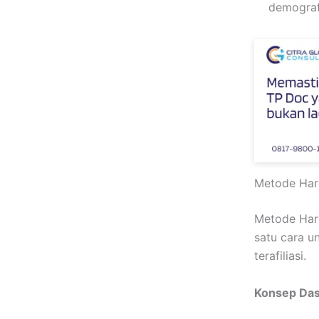
demografi
Metode Harg
Metode Harg
satu cara u
terafiliasi.
Konsep Da