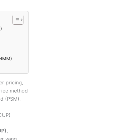
)
 TNMM)
r pricing,
price method
od (PSM).
 CUP)
UP)
,
er yang