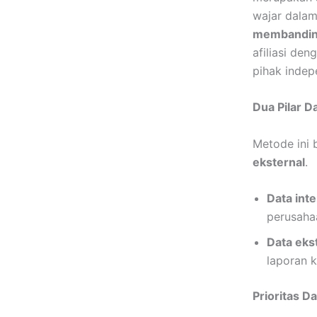
wajar dalam 
membandin
afiliasi de
pihak indep
Dua Pilar 
Metode ini 
eksternal
.
Data inte
perusahaa
Data eks
laporan k
Prioritas Da