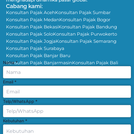
Cabang kami:
Konsultan Pajak Aceh
Konsultan Pajak Sumbar
Konsultan Pajak Medan
Konsultan Pajak Bogor
Konsultan Pajak Bekasi
Konsultan Pajak Bandung
Konsultan Pajak Solo
Konsultan Pajak Purwokerto
Konsultan Pajak Jogja
Konsultan Pajak Semarang
Konsultan Pajak Surabaya
Konsultan Pajak Banjar Baru
Nama
Konsultan Pajak Banjarmasin
*
Konsultan Pajak Bali
Email
*
Telp/WhatsApp
*
Kebutuhan
*