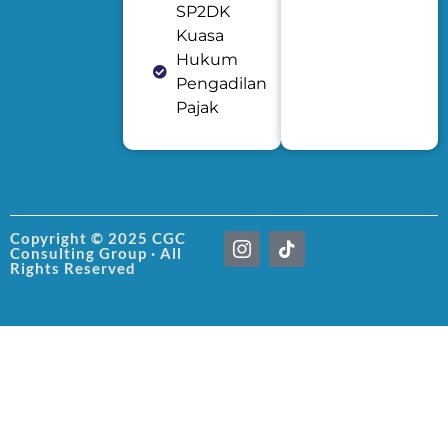
SP2DK
Kuasa
Hukum
Pengadilan
Pajak
I
T
Copyright © 2025 CGC
Consulting Group · All
c
i
Rights Reserved
o
k
n
t
-
o
i
k
n
s
t
a
g
r