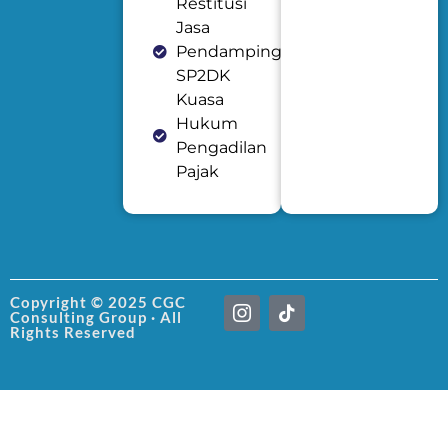
Restitusi
Jasa
Pendampingan
SP2DK
Kuasa
Hukum
Pengadilan
Pajak
I
T
Copyright © 2025 CGC
Consulting Group · All
c
i
Rights Reserved
o
k
n
t
-
o
i
k
n
s
t