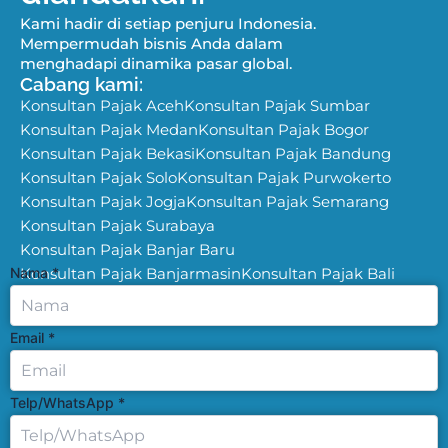
Kami hadir di setiap penjuru Indonesia.
Mempermudah bisnis Anda dalam
menghadapi dinamika pasar global.
Cabang kami:
Konsultan Pajak Aceh
Konsultan Pajak Sumbar
Konsultan Pajak Medan
Konsultan Pajak Bogor
Konsultan Pajak Bekasi
Konsultan Pajak Bandung
Konsultan Pajak Solo
Konsultan Pajak Purwokerto
Konsultan Pajak Jogja
Konsultan Pajak Semarang
Konsultan Pajak Surabaya
Konsultan Pajak Banjar Baru
Nama
Konsultan Pajak Banjarmasin
*
Konsultan Pajak Bali
Email
*
Telp/WhatsApp
*