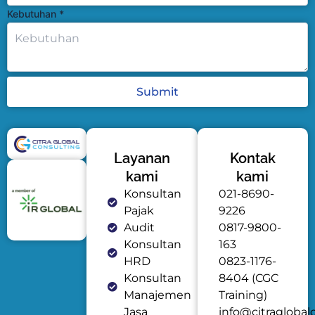
Kebutuhan
*
Submit
Layanan
Kontak
kami
kami
Konsultan
021-8690-
Pajak
9226
Audit
0817-9800-
Konsultan
163
HRD
0823-1176-
Konsultan
8404 (CGC
Manajemen
Training)
Jasa
info@citraglobal