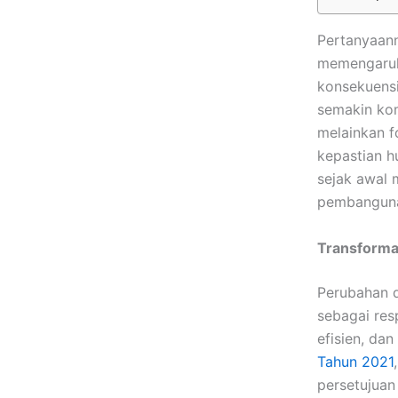
Pertanyaann
memengaruh
konsekuens
semakin kom
melainkan f
kepastian h
sejak awal 
pembangun
Transformas
Perubahan d
sebagai res
efisien, dan
Tahun 2021
persetujuan