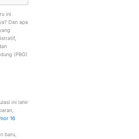
u ini
ya? Dan apa
yang
tratif,
dan
edung (PBG)
si ini lahir
paran,
mor 16
n baru,