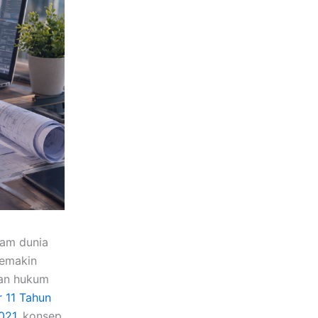
lam dunia
semakin
dan hukum
 11 Tahun
021
, konsep