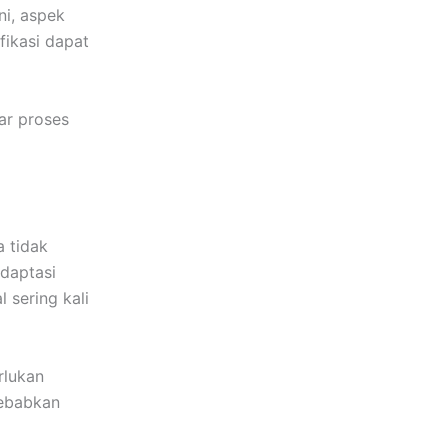
ni, aspek
fikasi dapat
ar proses
 tidak
adaptasi
 sering kali
rlukan
yebabkan