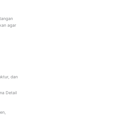
ntangan
pkan agar
ktur, dan
na Detail
en,