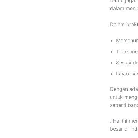
tetapi juga 
dalam menja
Dalam prak
Memenuhi
Tidak me
Sesuai d
Layak se
Dengan adan
untuk mengo
seperti ban
. Hal ini me
besar di Ind