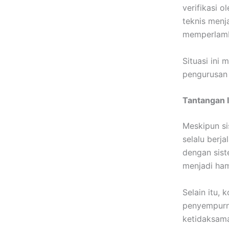
verifikasi o
teknis menj
memperlamba
Situasi ini
pengurusan 
Tantangan 
Meskipun s
selalu berj
dengan sist
menjadi ham
Selain itu,
penyempurna
ketidaksama