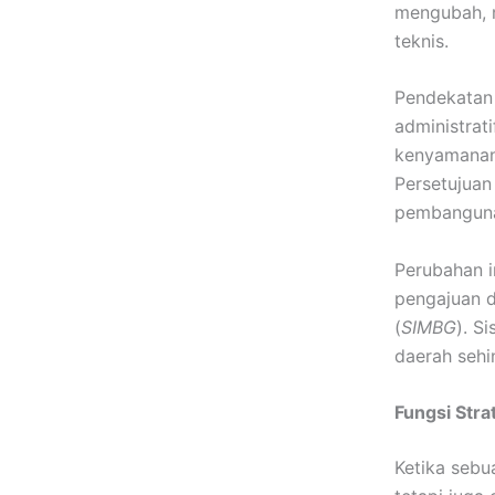
mengubah, 
teknis.
Pendekatan 
administrati
kenyamanan 
Persetujuan
pembanguna
Perubahan i
pengajuan d
(
SIMBG
). S
daerah sehi
Fungsi Str
Ketika sebu