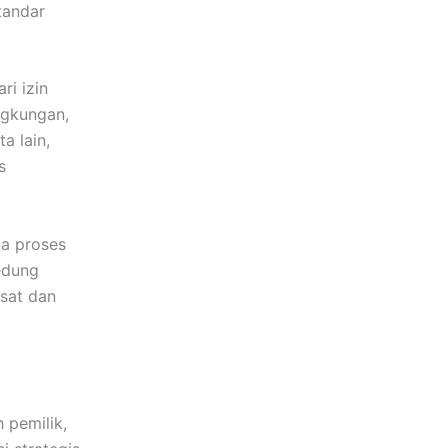
tandar
i izin
ingkungan,
a lain,
s
na proses
edung
usat dan
 pemilik,