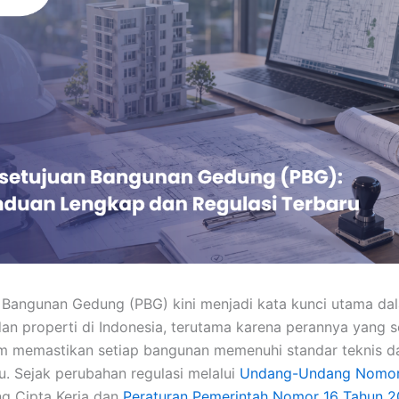
 Bangunan Gedung (PBG) kini menjadi kata kunci utama da
dan properti di Indonesia, terutama karena perannya yang 
am memastikan setiap bangunan memenuhi standar teknis 
u. Sejak perubahan regulasi melalui
Undang-Undang Nomor
g Cipta Kerja dan
Peraturan Pemerintah Nomor 16 Tahun 2