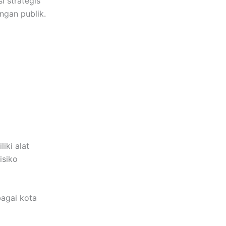
i strategis
ngan publik.
iki alat
isiko
bagai kota