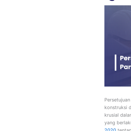
Persetujuan
konstruksi 
krusial dal
yang berlak
2020
tentan