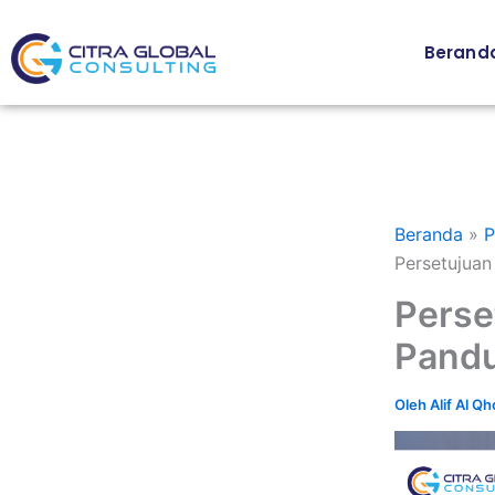
Lewati
ke
Berand
konten
Beranda
P
Persetujua
Perse
Pandu
Oleh
Alif Al Qh