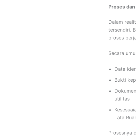
Proses dan
Dalam reali
tersendiri.
proses berj
Secara umum
Data iden
Bukti ke
Dokumen 
utilitas
Kesesuai
Tata Rua
Prosesnya d