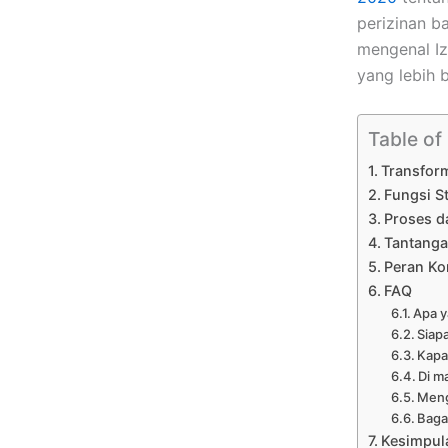
perizinan b
mengenal Iz
yang lebih 
Table of
Transform
Fungsi S
Proses d
Tantanga
Peran K
FAQ
Apa 
Siap
Kapa
Di m
Meng
Baga
Kesimpul