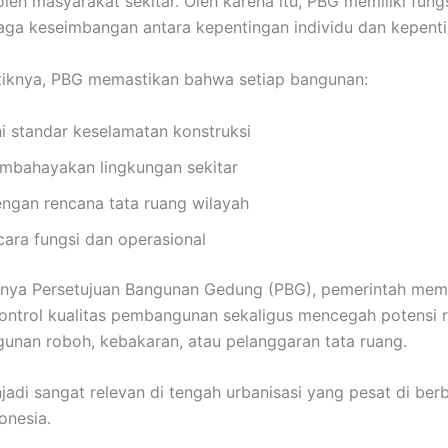
oleh masyarakat sekitar. Oleh karena itu, PBG memiliki fungs
ga keseimbangan antara kepentingan individu dan kepenti
tiknya, PBG memastikan bahwa setiap bangunan:
 standar keselamatan konstruksi
mbahayakan lingkungan sekitar
engan rencana tata ruang wilayah
cara fungsi dan operasional
ya Persetujuan Bangunan Gedung (PBG), pemerintah memil
ntrol kualitas pembangunan sekaligus mencegah potensi r
gunan roboh, kebakaran, atau pelanggaran tata ruang.
njadi sangat relevan di tengah urbanisasi yang pesat di ber
onesia.