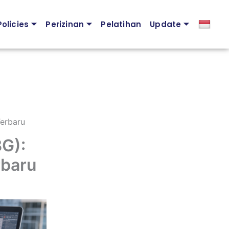
olicies
Perizinan
Pelatihan
Update
erbaru
G):
rbaru