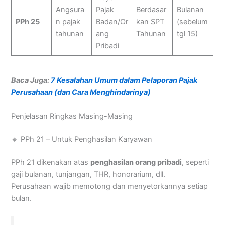
Angsura
Pajak
Berdasar
Bulanan
PPh 25
n pajak
Badan/Or
kan SPT
(sebelum
tahunan
ang
Tahunan
tgl 15)
Pribadi
Baca Juga:
7 Kesalahan Umum dalam Pelaporan Pajak
Perusahaan (dan Cara Menghindarinya)
Penjelasan Ringkas Masing-Masing
🔸 PPh 21 – Untuk Penghasilan Karyawan
PPh 21 dikenakan atas
penghasilan orang pribadi
, seperti
gaji bulanan, tunjangan, THR, honorarium, dll.
Perusahaan wajib memotong dan menyetorkannya setiap
bulan.