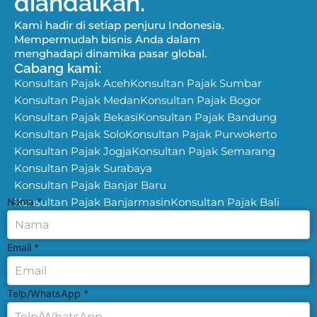
diandalkan.
Kami hadir di setiap penjuru Indonesia.
Mempermudah bisnis Anda dalam
menghadapi dinamika pasar global.
Cabang kami:
Konsultan Pajak Aceh
Konsultan Pajak Sumbar
Konsultan Pajak Medan
Konsultan Pajak Bogor
Konsultan Pajak Bekasi
Konsultan Pajak Bandung
Konsultan Pajak Solo
Konsultan Pajak Purwokerto
Konsultan Pajak Jogja
Konsultan Pajak Semarang
Konsultan Pajak Surabaya
Konsultan Pajak Banjar Baru
Nama
Konsultan Pajak Banjarmasin
*
Konsultan Pajak Bali
Email
*
Telp/WhatsApp
*