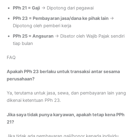
PPh 21 = Gaji
→ Dipotong dari pegawai
PPh 23 = Pembayaran jasa/dana ke pihak lain
→
Dipotong oleh pemberi kerja
PPh 25 = Angsuran
→ Disetor oleh Wajib Pajak sendiri
tiap bulan
FAQ
Apakah PPh 23 berlaku untuk transaksi antar sesama
perusahaan?
Ya, terutama untuk jasa, sewa, dan pembayaran lain yang
dikenai ketentuan PPh 23.
Jika saya tidak punya karyawan, apakah tetap kena PPh
21?
Jika tidak ada pembayaran gaji/honor kepada individu,