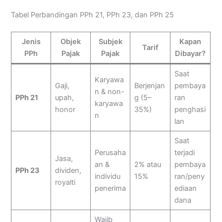
Tabel Perbandingan PPh 21, PPh 23, dan PPh 25
Jenis
Objek
Subjek
Kapan
Tarif
PPh
Pajak
Pajak
Dibayar?
Saat
Karyawa
Gaji,
Berjenjan
pembaya
n & non-
PPh 21
upah,
g (5–
ran
karyawa
honor
35%)
penghasi
n
lan
Saat
Perusaha
terjadi
Jasa,
an &
2% atau
pembaya
PPh 23
dividen,
individu
15%
ran/peny
royalti
penerima
ediaan
dana
Wajib