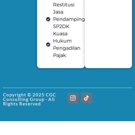
Restitusi
Jasa
Pendampingan
SP2DK
Kuasa
Hukum
Pengadilan
Pajak
I
T
Copyright © 2025 CGC
Consulting Group · All
c
i
Rights Reserved
o
k
n
t
-
o
i
k
n
s