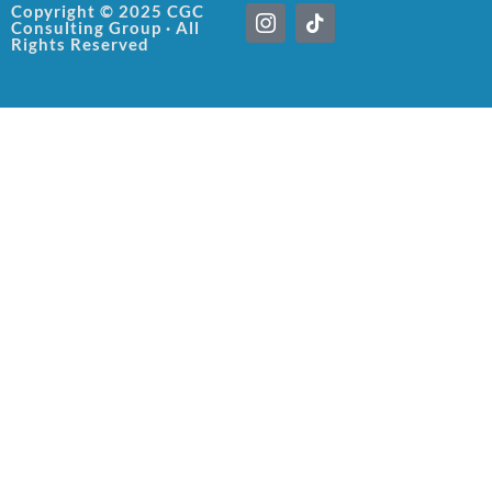
I
T
Copyright © 2025 CGC
Consulting Group · All
c
i
Rights Reserved
o
k
n
t
-
o
i
k
n
s
t
a
g
r
a
m
-
1