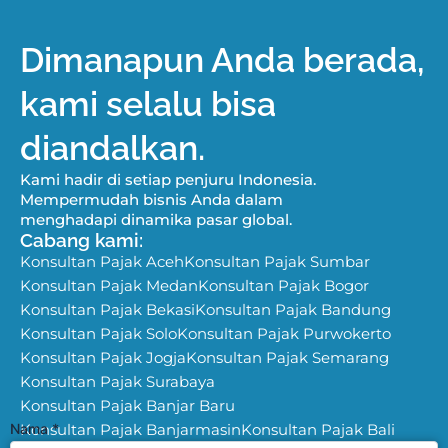
Dimanapun Anda berada,
kami selalu bisa
diandalkan.
Kami hadir di setiap penjuru Indonesia.
Mempermudah bisnis Anda dalam
menghadapi dinamika pasar global.
Cabang kami:
Konsultan Pajak Aceh
Konsultan Pajak Sumbar
Konsultan Pajak Medan
Konsultan Pajak Bogor
Konsultan Pajak Bekasi
Konsultan Pajak Bandung
Konsultan Pajak Solo
Konsultan Pajak Purwokerto
Konsultan Pajak Jogja
Konsultan Pajak Semarang
Konsultan Pajak Surabaya
Konsultan Pajak Banjar Baru
Nama
Konsultan Pajak Banjarmasin
*
Konsultan Pajak Bali