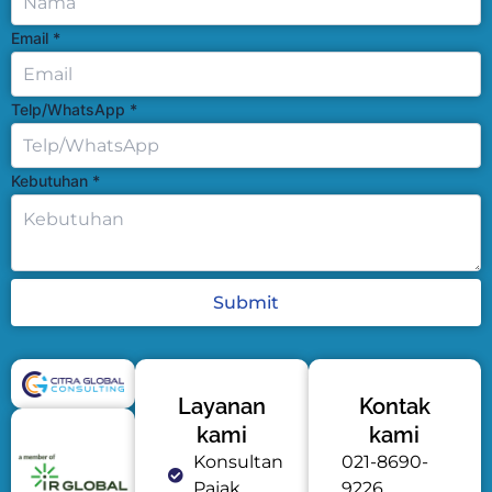
Email
*
Telp/WhatsApp
*
Kebutuhan
*
Submit
Layanan
Kontak
kami
kami
Konsultan
021-8690-
Pajak
9226