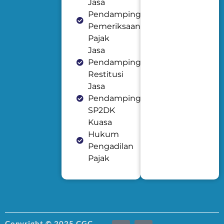
Jasa
Pendampingan
Pemeriksaan
Pajak
Jasa
Pendampingan
Restitusi
Jasa
Pendampingan
SP2DK
Kuasa
Hukum
Pengadilan
Pajak
I
T
Copyright © 2025 CGC