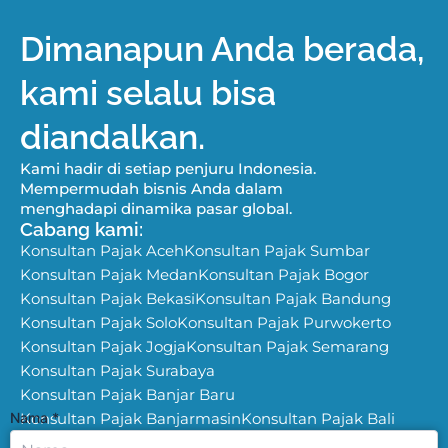
Dimanapun Anda berada,
kami selalu bisa
diandalkan.
Kami hadir di setiap penjuru Indonesia.
Mempermudah bisnis Anda dalam
menghadapi dinamika pasar global.
Cabang kami:
Konsultan Pajak Aceh
Konsultan Pajak Sumbar
Konsultan Pajak Medan
Konsultan Pajak Bogor
Konsultan Pajak Bekasi
Konsultan Pajak Bandung
Konsultan Pajak Solo
Konsultan Pajak Purwokerto
Konsultan Pajak Jogja
Konsultan Pajak Semarang
Konsultan Pajak Surabaya
Konsultan Pajak Banjar Baru
Nama
Konsultan Pajak Banjarmasin
*
Konsultan Pajak Bali