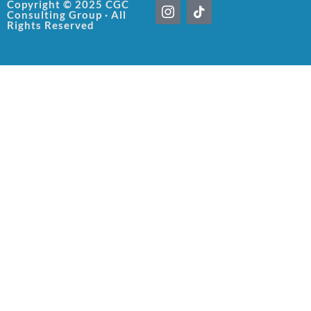
I
T
Copyright © 2025 CGC
Consulting Group · All
c
i
Rights Reserved
o
k
n
t
-
o
i
k
n
s
t
a
g
r
a
m
-
1