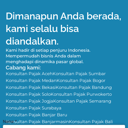
Dimanapun Anda berada,
kami selalu bisa
diandalkan.
Kami hadir di setiap penjuru Indonesia.
Mempermudah bisnis Anda dalam
menghadapi dinamika pasar global.
Cabang kami:
Konsultan Pajak Aceh
Konsultan Pajak Sumbar
Konsultan Pajak Medan
Konsultan Pajak Bogor
Konsultan Pajak Bekasi
Konsultan Pajak Bandung
Konsultan Pajak Solo
Konsultan Pajak Purwokerto
Konsultan Pajak Jogja
Konsultan Pajak Semarang
Konsultan Pajak Surabaya
Konsultan Pajak Banjar Baru
Nama
Konsultan Pajak Banjarmasin
*
Konsultan Pajak Bali