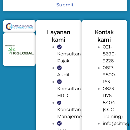
Submit
Layanan
Kontak
kami
kami
021-
Konsultan
8690-
Pajak
9226
0817-
Audit
9800-
163
Konsultan
0823-
HRD
1176-
8404
Konsultan
(CGC
Manajemen
Training)
info@citrag