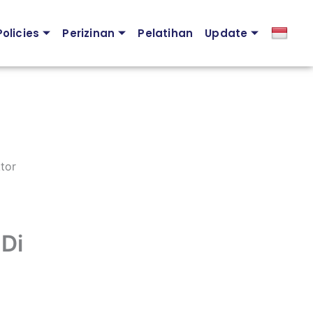
olicies
Perizinan
Pelatihan
Update
tor
Di