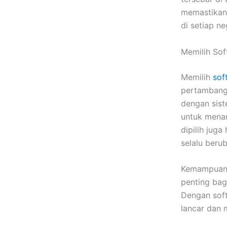
memastikan 
di setiap ne
Memilih Sof
Memilih
sof
pertambanga
dengan sist
untuk mena
dipilih jug
selalu beru
Kemampuan 
penting bag
Dengan soft
lancar dan 