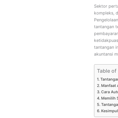
Sektor pert
kompleks, d
Pengelolaan
tantangan t
pembayaran
ketidakpuas
tantangan i
akuntansi me
Table of
Tantanga
Manfaat 
Cara Aut
Memilih 
Tantanga
Kesimpu