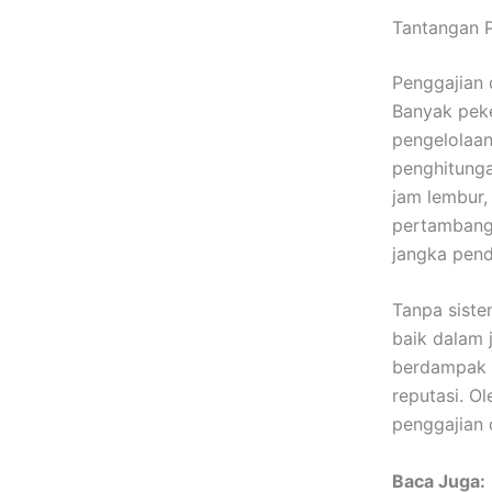
Tantangan 
Penggajian 
Banyak peke
pengelolaan
penghitunga
jam lembur, 
pertambanga
jangka pend
Tanpa siste
baik dalam 
berdampak b
reputasi. O
penggajian 
Baca Juga: