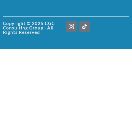
I
T
Copyright © 2025 CGC
Consulting Group · All
c
i
Rights Reserved
o
k
n
t
-
o
i
k
n
s
t
a
g
r
a
m
-
1