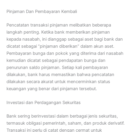
Pinjaman Dan Pembayaran Kembali
Pencatatan transaksi pinjaman melibatkan beberapa
langkah penting. Ketika bank memberikan pinjaman
kepada nasabah, ini dianggap sebagai aset bagi bank dan
dicatat sebagai “pinjaman diberikan” dalam akun aset.
Pembayaran bunga dan pokok yang diterima dari nasabah
kemudian dicatat sebagai pendapatan bunga dan
penurunan saldo pinjaman. Setiap kali pembayaran
dilakukan, bank harus memastikan bahwa pencatatan
dilakukan secara akurat untuk mencerminkan status
keuangan yang benar dari pinjaman tersebut.
Investasi dan Perdagangan Sekuritas
Bank sering berinvestasi dalam berbagai jenis sekuritas,
termasuk obligasi pemerintah, saham, dan produk derivatif.
Transaksi ini perlu di catat dengan cermat untuk