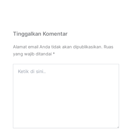
Tinggalkan Komentar
Alamat email Anda tidak akan dipublikasikan.
Ruas
yang wajib ditandai
*
Ketik
di
sini..