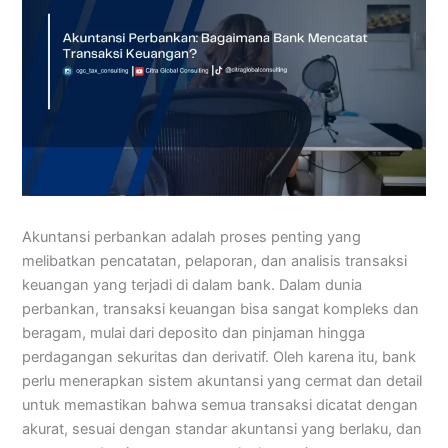
Akuntansi perbankan adalah proses penting yang
melibatkan pencatatan, pelaporan, dan analisis transaksi
keuangan yang terjadi di dalam bank. Dalam dunia
perbankan, transaksi keuangan bisa sangat kompleks dan
beragam, mulai dari deposito dan pinjaman hingga
perdagangan sekuritas dan derivatif. Oleh karena itu, bank
perlu menerapkan sistem akuntansi yang cermat dan detail
untuk memastikan bahwa semua transaksi dicatat dengan
akurat, sesuai dengan standar akuntansi yang berlaku, dan