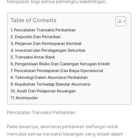
transparan bagi semua pemangku kepentingan.
Table of Contents
Pencatatan Transaksi Perbankan
Deposito Dan Penarikan
Pinjaman Dan Pembayaran Kembali
Investasi dan Perdagangan Sekuritas
Transaksi Antar Bank
Pengelolaan Risiko Dan Cadangan Kerugian Kredit
Pencatatan Pendapatan Dan Biaya Operasional
Teknologi Dalam Akuntansi Perbankan
Kepatuhan Terhadap Standar Akuntansi
Audit Dan Pelaporan Keuangan
Kesimpulan
Pencatatan Transaksi Perbankan
Pada dasarnya, akuntansi perbankan berfungsi untuk
mencatat semua transaksi keuangan yang terjadi dalam