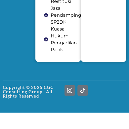
Restitusi
Jasa
Pendampingan
SP2DK
Kuasa
Hukum
Pengadilan
Pajak
I
T
Copyright © 2025 CGC
Consulting Group · All
c
i
Rights Reserved
o
k
n
t
-
o
i
k
n
s
t