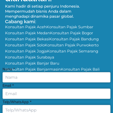
Kami hadir di setiap penjuru Indonesia.
Mempermudah bisnis Anda dalam
menghadapi dinamika pasar global.
Cabang kami:
Konsultan Pajak Aceh
Konsultan Pajak Sumbar
Konsultan Pajak Medan
Konsultan Pajak Bogor
Konsultan Pajak Bekasi
Konsultan Pajak Bandung
Konsultan Pajak Solo
Konsultan Pajak Purwokerto
Konsultan Pajak Jogja
Konsultan Pajak Semarang
Konsultan Pajak Surabaya
Konsultan Pajak Banjar Baru
Nama
Konsultan Pajak Banjarmasin
*
Konsultan Pajak Bali
Email
*
Telp/WhatsApp
*