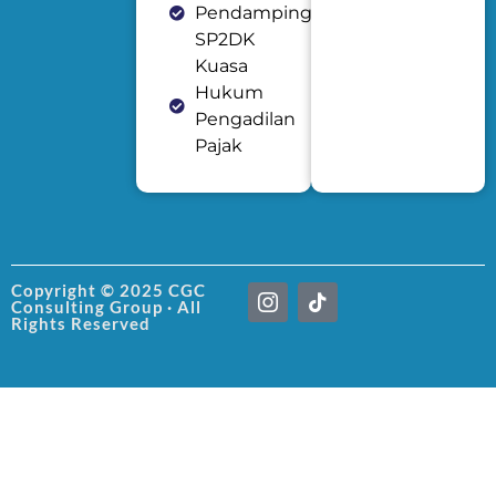
Pendampingan
SP2DK
Kuasa
Hukum
Pengadilan
Pajak
I
T
Copyright © 2025 CGC
Consulting Group · All
c
i
Rights Reserved
o
k
n
t
-
o
i
k
n
s
t
a
g