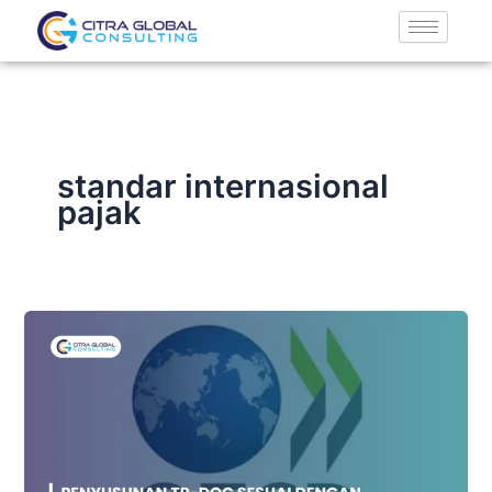
Lewati
ke
konten
standar internasional
pajak