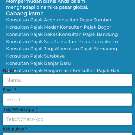
Mempermudah bisnis Anda dalam
menghadapi dinamika pasar global.
Cabang kami:
Konsultan Pajak Aceh
Konsultan Pajak Sumbar
Konsultan Pajak Medan
Konsultan Pajak Bogor
Konsultan Pajak Bekasi
Konsultan Pajak Bandung
Konsultan Pajak Solo
Konsultan Pajak Purwokerto
Konsultan Pajak Jogja
Konsultan Pajak Semarang
Konsultan Pajak Surabaya
Konsultan Pajak Banjar Baru
Nama
Konsultan Pajak Banjarmasin
*
Konsultan Pajak Bali
Email
*
Telp/WhatsApp
*
Kebutuhan
*