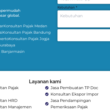
Kebutuhan
*
Mempermudah
ar global.
ar
Konsultan Pajak Medan
si
Konsultan Pajak Bandung
kerto
Konsultan Pajak Jogja
Surabaya
k Banjarmasin
Layanan kami
tan Pajak
Jasa Pembuatan TP Doc
Konsultan Ekspor Impor
ltan HRD
Jasa Pendampingan
ltan Manajemen
Pemeriksaan Pajak