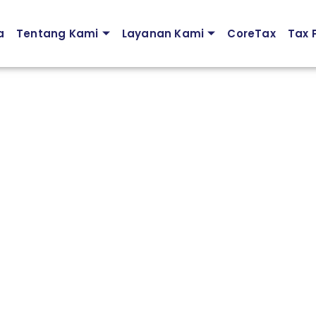
a
Tentang Kami
Layanan Kami
CoreTax
Tax P