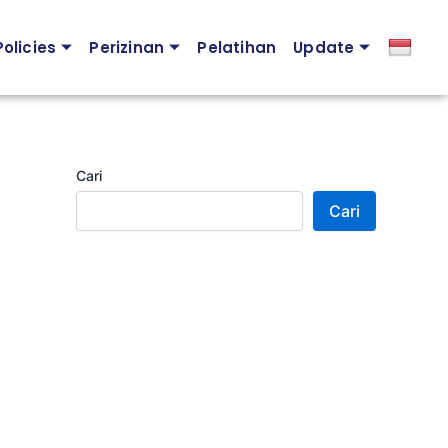
olicies
Perizinan
Pelatihan
Update
Cari
Cari