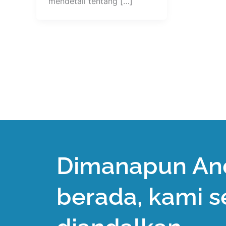
mendetail tentang […]
Dimanapun An
berada, kami s