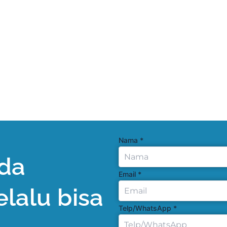
Nama
*
da
Email
*
elalu bisa
Telp/WhatsApp
*