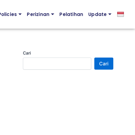
olicies
Perizinan
Pelatihan
Update
Cari
Cari