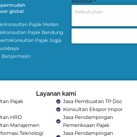
Kebutuhan
*
Mempermudah
ar global.
ar
Konsultan Pajak Medan
si
Konsultan Pajak Bandung
kerto
Konsultan Pajak Jogja
Surabaya
k Banjarmasin
Layanan kami
tan Pajak
Jasa Pembuatan TP Doc
Konsultan Ekspor Impor
ltan HRD
Jasa Pendampingan
ltan Manajemen
Pemeriksaan Pajak
nformasi Teknologi
Jasa Pendampingan