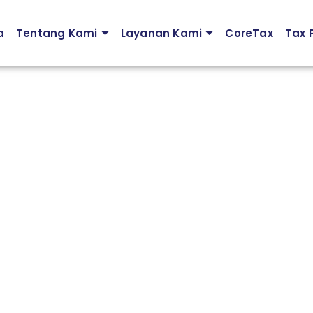
a
Tentang Kami
Layanan Kami
CoreTax
Tax P