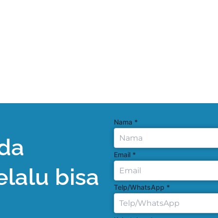
Nama
*
da
Email
*
elalu bisa
Telp/WhatsApp
*