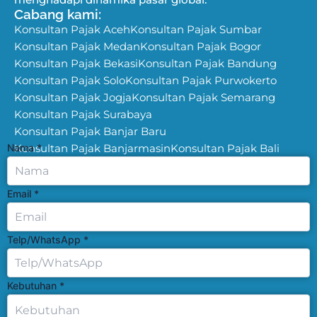
Cabang kami:
Konsultan Pajak Aceh
Konsultan Pajak Sumbar
Konsultan Pajak Medan
Konsultan Pajak Bogor
Konsultan Pajak Bekasi
Konsultan Pajak Bandung
Konsultan Pajak Solo
Konsultan Pajak Purwokerto
Konsultan Pajak Jogja
Konsultan Pajak Semarang
Konsultan Pajak Surabaya
Konsultan Pajak Banjar Baru
Nama
Konsultan Pajak Banjarmasin
*
Konsultan Pajak Bali
Email
*
Telp/WhatsApp
*
Kebutuhan
*