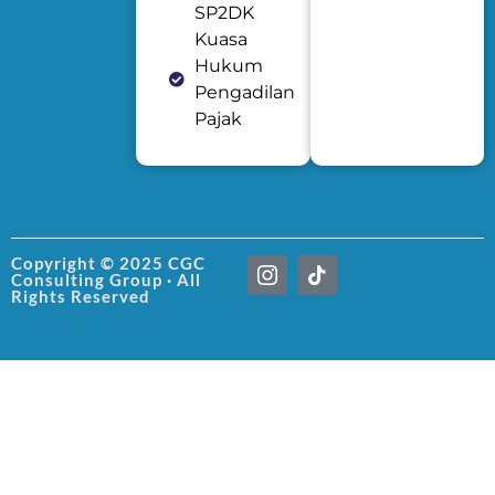
SP2DK
Kuasa
Hukum
Pengadilan
Pajak
I
T
Copyright © 2025 CGC
Consulting Group · All
c
i
Rights Reserved
o
k
n
t
-
o
i
k
n
s
t
a
g
r