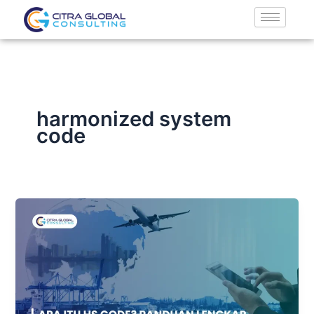
Lewati
ke
konten
harmonized system
code