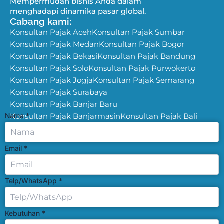
Mempermudah bisnis Anda dalam
menghadapi dinamika pasar global.
Cabang kami:
Konsultan Pajak Aceh
Konsultan Pajak Sumbar
Konsultan Pajak Medan
Konsultan Pajak Bogor
Konsultan Pajak Bekasi
Konsultan Pajak Bandung
Konsultan Pajak Solo
Konsultan Pajak Purwokerto
Konsultan Pajak Jogja
Konsultan Pajak Semarang
Konsultan Pajak Surabaya
Konsultan Pajak Banjar Baru
Nama
Konsultan Pajak Banjarmasin
*
Konsultan Pajak Bali
Email
*
Telp/WhatsApp
*
Kebutuhan
*