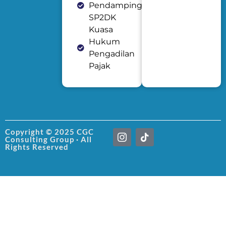
Pendampingan
SP2DK
Kuasa
Hukum
Pengadilan
Pajak
I
T
Copyright © 2025 CGC
Consulting Group · All
c
i
Rights Reserved
o
k
n
t
-
o
i
k
n
s
t
a
g