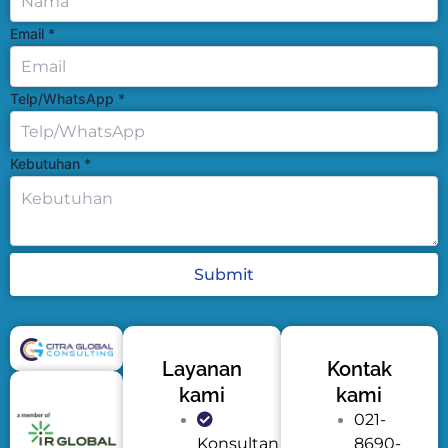
Email
*
Telp/WhatsApp
*
Kebutuhan
*
Submit
Layanan
Kontak
kami
kami
021-
Konsultan
8690-