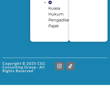
Kuasa
Hukum
Pengadilan
Pajak
I
T
Copyright © 2025 CGC
Consulting Group · All
c
i
Rights Reserved
o
k
n
t
-
o
i
k
n
s
t
a
g