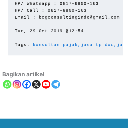
HP/ Whatsapp : 0817-9800-163
HP/ Call : 0817-9800-163
Email : bcgconsultingindo@gmail.com
Tue, 29 Oct 2019 @12:54
Tags: 
konsultan pajak,
jasa tp doc,
jas
Bagikan artikel