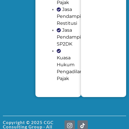
Pajak
Jasa
Pendampingan
Restitusi
Jasa
Pendampingan
SP2DK
Kuasa
Hukum
Pengadilan
Pajak
I
T
Copyright © 2025 CGC
Consulting Group · All
c
i