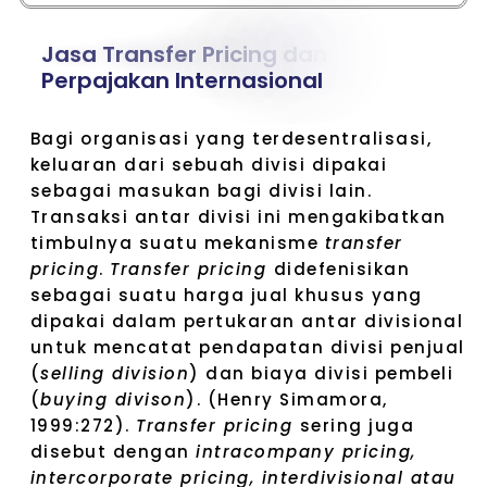
J
a
s
a
T
r
a
n
s
f
e
r
P
r
i
c
i
n
g
d
a
n
P
e
r
p
a
j
a
k
a
n
I
n
t
e
r
n
a
s
i
o
n
a
l
Bagi organisasi yang terdesentralisasi,
keluaran dari sebuah divisi dipakai
sebagai masukan bagi divisi lain.
Transaksi antar divisi ini mengakibatkan
timbulnya suatu mekanisme
transfer
pricing
.
Transfer pricing
didefenisikan
sebagai suatu harga jual khusus yang
dipakai dalam pertukaran antar divisional
untuk mencatat pendapatan divisi penjual
(
selling division
) dan biaya divisi pembeli
(
buying divison
). (Henry Simamora,
1999:272).
Transfer pricing
sering juga
disebut dengan
intracompany pricing,
intercorporate pricing, interdivisional atau