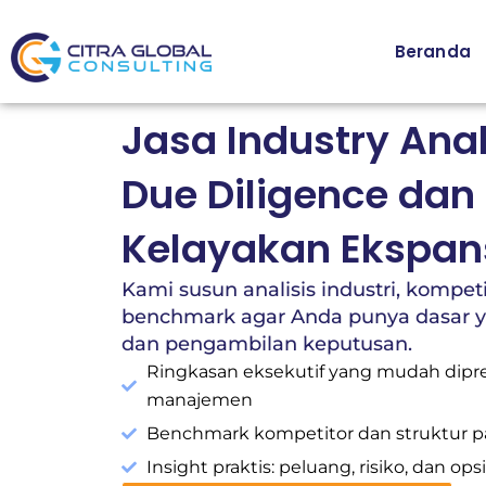
Lewati
ke
Beranda
konten
Jasa Industry Ana
Due Diligence dan 
Kelayakan Ekspans
Kami susun analisis industri, kompeti
benchmark agar Anda punya dasar ya
dan pengambilan keputusan.
Ringkasan eksekutif yang mudah dipr
manajemen
Benchmark kompetitor dan struktur pas
Insight praktis: peluang, risiko, dan op